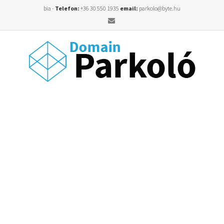
bia -
Telefon:
+36 30 550 1935
email:
parkolo@byte.hu
Email