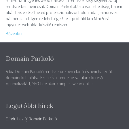
MiniPortál ingyenes weboldalkészítő rendszer segítségével. Az új
rendszerben nem csak Domain Parkoltatásra van lehetőség, hanem
akár Te is elkészítheted professzionális weboldaladat, mindössze
pár perc alatt. Igen ez lehetséges! Te is próbáld ki a MiniPorál
ingyenes weboldal készítő rendszert!…
Bővebben
Domain Parkoló
A bia Domain Parkoló rendszerünkben eladó és nem használt
domaineket találsz. Ezen kívül rendelhetsz tülünk kereső
optimalizálást, SEO-t de akár komplett weboldalt is.
Legutóbbi hírek
Elindult az új Domain Parkoló